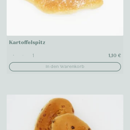
Kartoffelspitz
1,10
€
+
-
In den Warenkorb