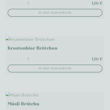
1,10
€
+
-
In den Warenkorb
Krustenbier Brötchen
1,10
€
+
-
In den Warenkorb
Müsli Brötchn