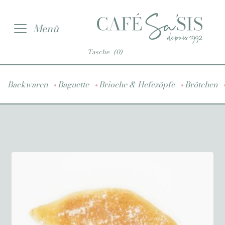
Zur
Zum
Menü
Navigation
Inhalt
springen
springen
Tasche
(0)
•
•
•
Backwaren
Baguette
Brioche & Hefezöpfe
Brötchen