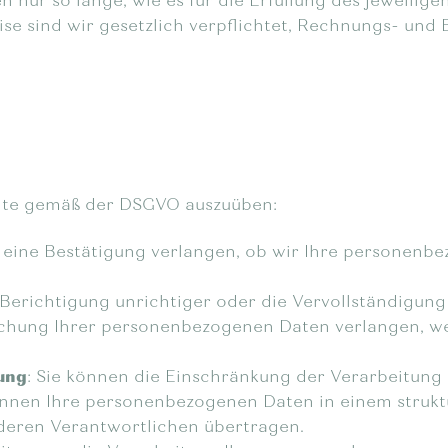
ur so lange, wie es für die Erfüllung des jeweiligen
weise sind wir gesetzlich verpflichtet, Rechnungs- u
chte gemäß der DSGVO auszuüben:
s eine Bestätigung verlangen, ob wir Ihre personenb
 Berichtigung unrichtiger oder die Vervollständigun
schung Ihrer personenbezogenen Daten verlangen, we
tung
: Sie können die Einschränkung der Verarbeitun
können Ihre personenbezogenen Daten in einem struk
deren Verantwortlichen übertragen.