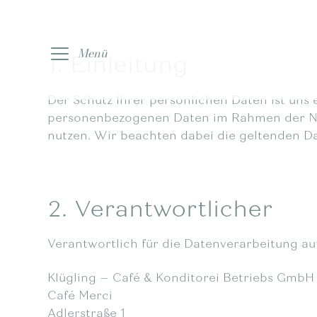
Zur
Zum
Menü
Navigation
Inhalt
1. Einleitung
springen
springen
Der Schutz Ihrer persönlichen Daten ist uns 
personenbezogenen Daten im Rahmen der Nut
nutzen. Wir beachten dabei die geltenden 
2. Verantwortlicher
Verantwortlich für die Datenverarbeitung auf
Klügling – Café & Konditorei Betriebs GmbH
Café Merci
Adlerstraße 1