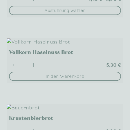
können
auf
Ausführung wählen
der
Dieses
Produktseite
Produkt
gewählt
weist
werden
mehrere
Varianten
Vollkorn Haselnuss Brot
auf.
Die
5,30
€
+
-
Optionen
In den Warenkorb
können
auf
der
Produktseite
gewählt
werden
Krustenbierbrot