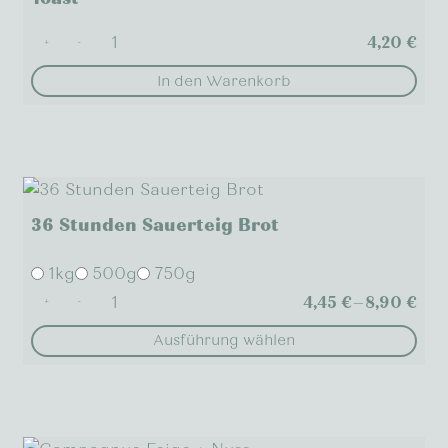
auf.
Die
4,20
€
+
-
Optionen
In den Warenkorb
können
auf
der
Produktseite
gewählt
werden
36 Stunden Sauerteig Brot
1kg
500g
750g
4,45
€
–
8,90
€
+
-
Ausführung wählen
Dieses
Produkt
weist
mehrere