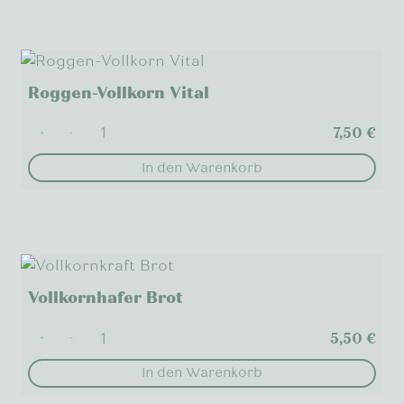
Produkt
weist
mehrere
Varianten
Roggen-Vollkorn Vital
auf.
Die
7,50
€
+
-
Optionen
In den Warenkorb
können
auf
der
Produktseite
gewählt
werden
Vollkornhafer Brot
5,50
€
+
-
In den Warenkorb