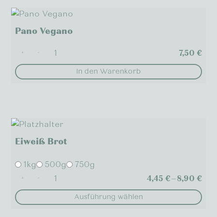
Pano Vegano
7,50
€
+
-
In den Warenkorb
Eiweiß Brot
1kg
500g
750g
4,45
€
–
8,90
€
+
-
Ausführung wählen
Dieses