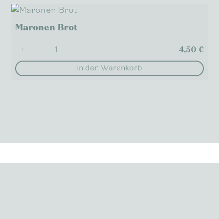
Maronen Brot
4,50
€
+
-
In den Warenkorb