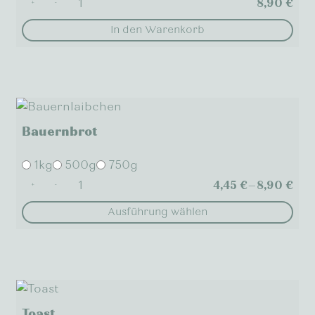
8,90
€
+
-
In den Warenkorb
Bauernbrot
1kg
500g
750g
4,45
€
–
8,90
€
+
-
Ausführung wählen
Dieses
Produkt
weist
mehrere
Varianten
Toast