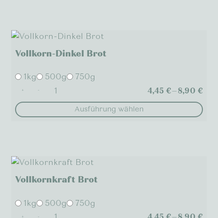
Vollkorn-Dinkel Brot
1kg
500g
750g
4,45
€
–
8,90
€
+
-
Ausführung wählen
Dieses
Produkt
weist
mehrere
Varianten
Vollkornkraft Brot
auf.
Die
1kg
500g
750g
Optionen
4,45
€
–
8,90
€
+
-