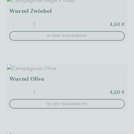
Varianten
Wurzel Zwiebel
auf.
Die
4,50
€
+
-
Optionen
In den Warenkorb
können
auf
der
Produktseite
gewählt
werden
Wurzel Olive
4,50
€
+
-
In den Warenkorb