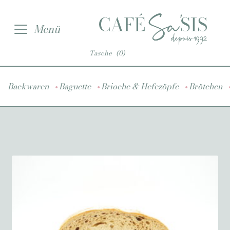
Zur
Zum
Menü
Navigation
Inhalt
springen
springen
Tasche
(0)
•
•
•
Backwaren
Baguette
Brioche & Hefezöpfe
Brötchen