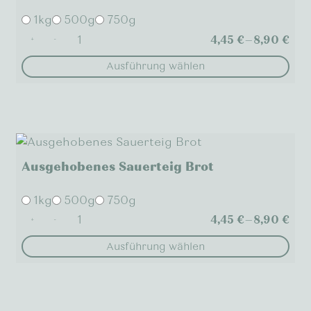
Die
1kg
500g
750g
Optionen
4,45
€
–
8,90
€
+
-
können
auf
Ausführung wählen
der
Dieses
Produktseite
Produkt
gewählt
weist
werden
mehrere
Varianten
Ausgehobenes Sauerteig Brot
auf.
Die
1kg
500g
750g
Optionen
4,45
€
–
8,90
€
+
-
können
auf
Ausführung wählen
der
Dieses
Produktseite
Produkt
gewählt
weist