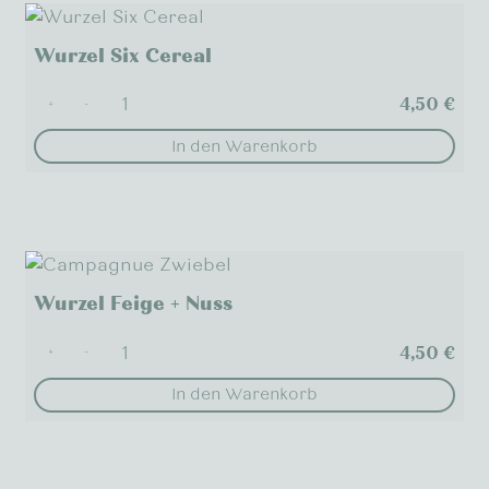
werden
mehrere
Varianten
Wurzel Six Cereal
auf.
Die
4,50
€
+
-
Optionen
In den Warenkorb
können
auf
der
Produktseite
gewählt
werden
Wurzel Feige + Nuss
4,50
€
+
-
In den Warenkorb