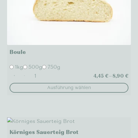
Boule
1kg
500g
750g
4,45
€
–
8,90
€
+
-
Ausführung wählen
Dieses
Produkt
weist
mehrere
Varianten
Körniges Sauerteig Brot
auf.