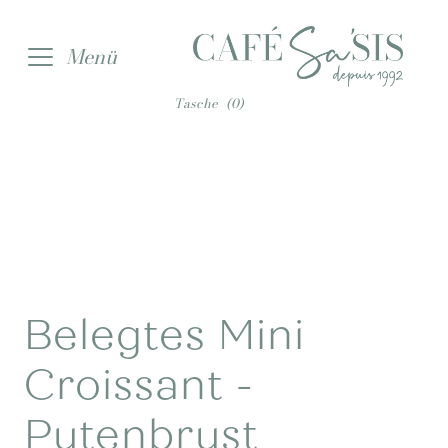
Zur
Zum
Menü
Navigation
Inhalt
springen
springen
Tasche
(0)
Belegtes Mini
Croissant -
Putenbrust