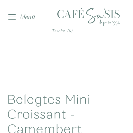
Zur
Zum
Menü
Navigation
Inhalt
springen
springen
Tasche
(0)
Belegtes Mini
Croissant -
Camembert