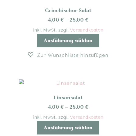
Griechischer Salat
4,00
€
–
28,00
€
inkl. MwSt.
zzgl.
Versandkosten
Dieses
Ausführung wählen
Produkt
weist
mehrere
Varianten
auf.
Die
Optionen
Linsensalat
können
auf
4,00
€
–
28,00
€
der
inkl. MwSt.
zzgl.
Versandkosten
Produktseite
Dieses
Ausführung wählen
gewählt
Produkt
werden