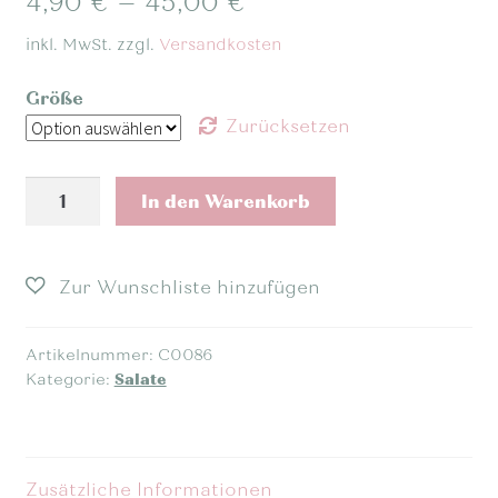
4,90
€
–
45,00
€
inkl. MwSt.
zzgl.
Versandkosten
Größe
Zurücksetzen
Scampi
In den Warenkorb
Salat
mit
Avocado
Menge
Artikelnummer:
C0086
Kategorie:
Salate
Zusätzliche Informationen