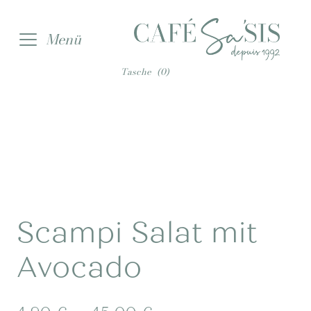
Zur
Zum
Menü
Navigation
Inhalt
springen
springen
Tasche
(0)
Scampi Salat mit
Avocado