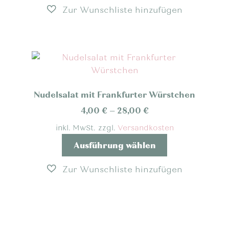
weist
mehrere
Varianten
auf.
Die
Optionen
können
Nudelsalat mit Frankfurter Würstchen
auf
der
4,00
€
–
28,00
€
Produktseite
inkl. MwSt.
zzgl.
Versandkosten
gewählt
Dieses
Ausführung wählen
werden
Produkt
weist
mehrere
Varianten
auf.
Die