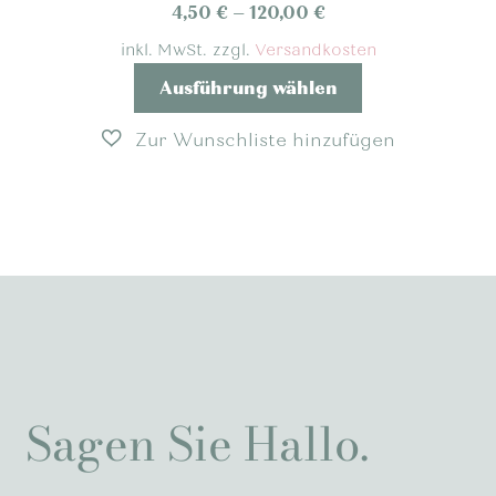
auf
4,50
€
–
120,00
€
der
inkl. MwSt.
zzgl.
Versandkosten
Produktseite
Dieses
Ausführung wählen
gewählt
Produkt
werden
weist
mehrere
Varianten
auf.
Die
Optionen
können
auf
der
Produktseite
gewählt
Sagen Sie Hallo.
werden