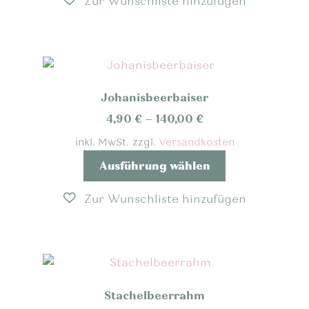
mehrere
Varianten
auf.
Die
Optionen
Johanisbeerbaiser
können
auf
4,90
€
–
140,00
€
der
inkl. MwSt.
zzgl.
Versandkosten
Produktseite
Dieses
Ausführung wählen
gewählt
Produkt
werden
weist
mehrere
Varianten
auf.
Die
Optionen
Stachelbeerrahm
können