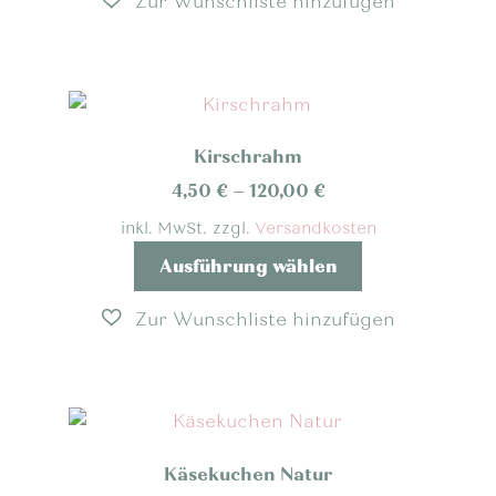
mehrere
Varianten
auf.
Die
Optionen
Kirschrahm
können
auf
4,50
€
–
120,00
€
der
inkl. MwSt.
zzgl.
Versandkosten
Produktseite
Dieses
Ausführung wählen
gewählt
Produkt
werden
weist
mehrere
Varianten
auf.
Die
Optionen
Käsekuchen Natur
können