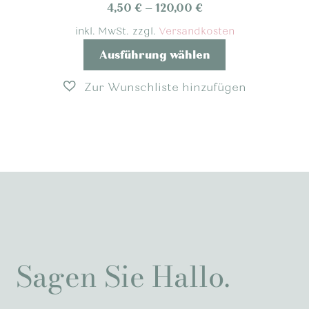
auf
4,50
€
–
120,00
€
der
inkl. MwSt.
zzgl.
Versandkosten
Produktseite
Dieses
Ausführung wählen
gewählt
Produkt
werden
weist
mehrere
Varianten
auf.
Die
Optionen
können
auf
der
Produktseite
gewählt
Sagen Sie Hallo.
werden