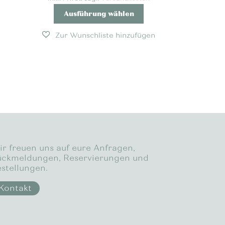
Dieses
Ausführung wählen
Produkt
weist
mehrere
Varianten
auf.
Die
Optionen
können
auf
der
Produktseite
gewählt
r freuen uns auf eure Anfragen,
werden
ckmeldungen, Reservierungen und
stellungen.
Kontakt