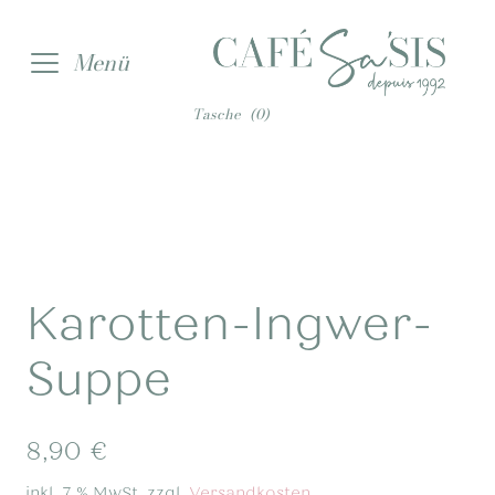
Zur
Zum
Menü
Navigation
Inhalt
springen
springen
Tasche
(0)
Karotten-Ingwer-
Suppe
8,90
€
inkl. 7 % MwSt.
zzgl.
Versandkosten