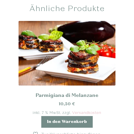
Ähnliche Produkte
Parmigiana di Melanzane
10,50
€
inkl. 7 % MwSt.
zzgl.
Versandkosten
In den Warenkorb