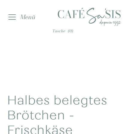
Zur
Zum
Menü
Navigation
Inhalt
springen
springen
Tasche
(0)
Halbes belegtes
Brötchen -
Frischkäse