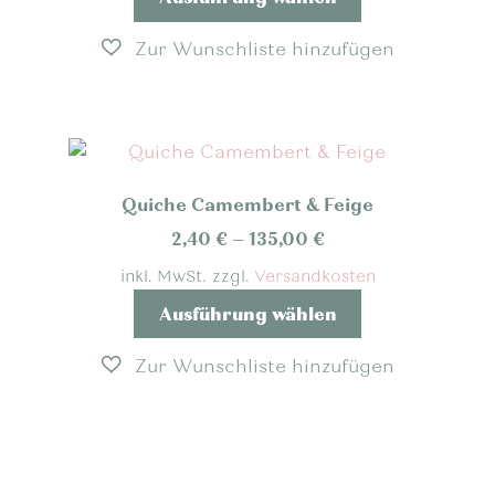
Produkt
werden
weist
mehrere
Varianten
auf.
Die
Optionen
Quiche Camembert & Feige
können
auf
2,40
€
–
135,00
€
der
inkl. MwSt.
zzgl.
Versandkosten
Produktseite
Dieses
Ausführung wählen
gewählt
Produkt
werden
weist
mehrere
Varianten
auf.
Die