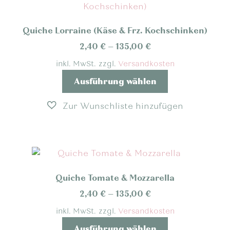
Quiche Lorraine (Käse & Frz. Kochschinken)
2,40
€
–
135,00
€
inkl. MwSt.
zzgl.
Versandkosten
Dieses
Ausführung wählen
Produkt
weist
mehrere
Varianten
auf.
Die
Optionen
Quiche Tomate & Mozzarella
können
auf
2,40
€
–
135,00
€
der
inkl. MwSt.
zzgl.
Versandkosten
Produktseite
Dieses
Ausführung wählen
gewählt