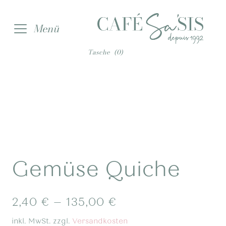
Zur
Zum
Menü
Navigation
Inhalt
springen
springen
Tasche
(0)
Gemüse Quiche
2,40
€
–
135,00
€
inkl. MwSt.
zzgl.
Versandkosten