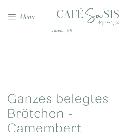
Zur
Zum
Menü
Navigation
Inhalt
springen
springen
Tasche
(0)
Ganzes belegtes
Brötchen -
Camembert