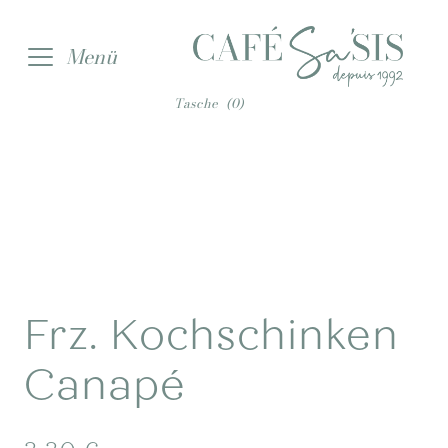
Zur
Zum
Menü
Navigation
Inhalt
springen
springen
Tasche
(0)
Frz. Kochschinken
Canapé