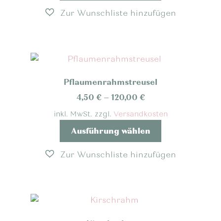
weist
mehrere
Varianten
auf.
Die
Optionen
Pflaumenrahmstreusel
können
auf
4,50
€
–
120,00
€
der
inkl. MwSt.
zzgl.
Versandkosten
Produktseite
Dieses
Ausführung wählen
gewählt
Produkt
werden
weist
mehrere
Varianten
auf.
Die
Optionen