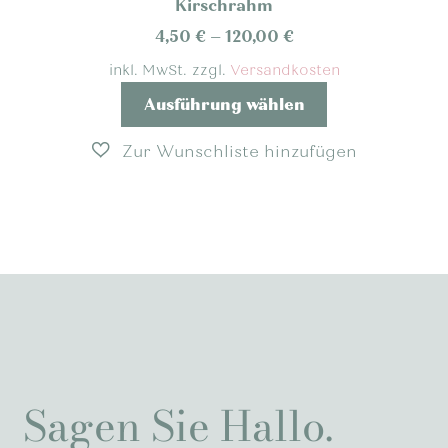
Kirschrahm
können
auf
4,50
€
–
120,00
€
der
inkl. MwSt.
zzgl.
Versandkosten
Produktseite
Dieses
Ausführung wählen
gewählt
Produkt
werden
weist
mehrere
Varianten
auf.
Die
Optionen
können
auf
der
Produktseite
gewählt
Sagen Sie Hallo.
werden